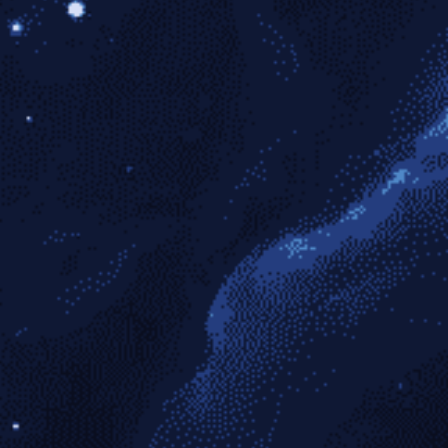
户提供注册服务。如发现未成年人信息，我们将及时删除。如您是监护
通过平台公告、推送等方式提前告知。
support@xecauchuyendung.com
荣誉与奖项
力于为用户提供优质的体育赛事服务，平台在安全合规、技术创新