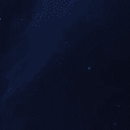
最具用户满意度平台
年度数据科技应用奖
风险防御图谱
版持续构建动态风险模型，以图谱方式展示平台应对潜在威胁的