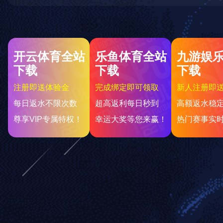
法律法规要求或监管部门依法
五、信息保护措施
平台采用多重防护机制确保九游网
HTTPS 加密传输
权限分级与访问控制
系统审计与异常行为识别
六、用户权利
您拥有以下数据权利：
访问、更正、删除个人信息
申请注销账户或停止使用服务
关闭授权功能如位置服务或通
七、未成年人保护