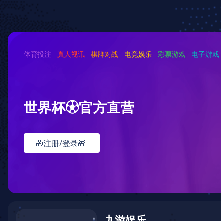
一、引言
九游网页版平台为用户提供便捷
二、信息收集范围
我们可能收集以下信息：
注册信息：如手机号、昵称、