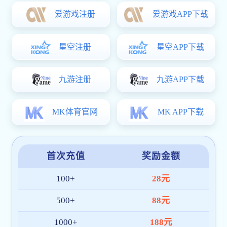
2026-05-31 01:15
120 次阅读
首页
/
体育快讯
格列兹曼在马德里竞技的职业生涯中再创佳绩，最近
他以335次出场追平了俱乐部历史上前锋出场次数的
第二位，仅次于339场的纪录。这一成就不仅彰显了
他的个人能力和对球队的重要性，更反映了他与马竞
之间深厚的情感纽带。文章将从四个方面详细探讨这
一里程碑，包括格列兹曼的职业生涯发展、在马竞的
重要贡献、球迷和媒体的反应，以及未来可能创造的
新纪录。通过这些角度，我们将更全面地理解格列兹
曼这一成就所代表的意义。