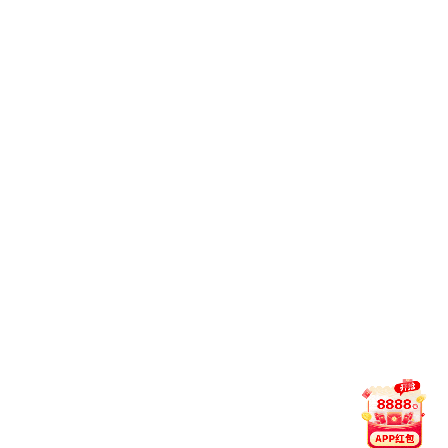
好回报。
媒体方面，各大体育新闻机构纷纷报道此事，并针对
其背后的故事进行深入分析。有专家指出，这项成就
不仅是数字上的符号，更是展现了一个运动员如何通
过坚持不懈实现目标。而对于即将到来的新赛季，大
家也充满期待，希望看到更多精彩表现。
总之，无论是现场观众还是远方支持者，都对此事件
表示欢欣鼓舞。大家一致认为，正是因为有像格列兹
曼这样的运动员存在，让足球这项运动更加令人激动
与充满魅力。他们期待着未来能见证更多属于这位传
奇前锋的新纪录诞生。
4、未来可能创造的新纪录